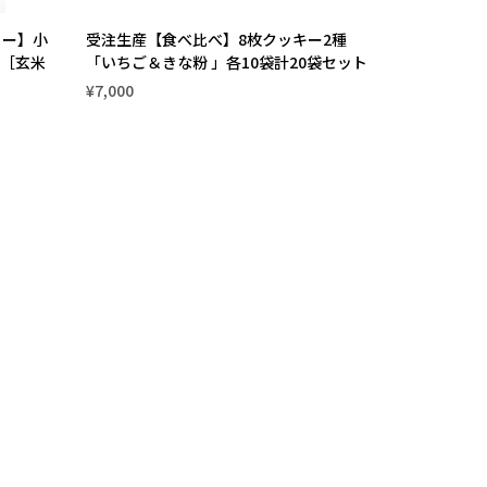
リー】小
受注生産【食べ比べ】8枚クッキー2種
［玄米
「いちご＆きな粉 」各10袋計20袋セット
¥7,000