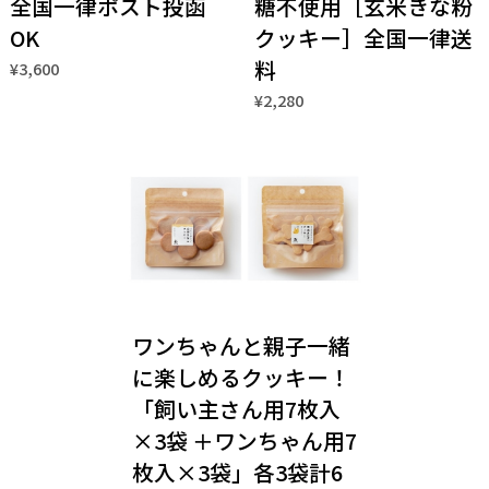
全国一律ポスト投函
糖不使用［玄米きな粉
OK
クッキー］全国一律送
料
¥3,600
¥2,280
ワンちゃんと親子一緒
に楽しめるクッキー！
「飼い主さん用7枚入
×3袋 ＋ワンちゃん用7
枚入×3袋」各3袋計6