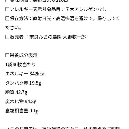
□アレルギー表示対象品目：７大アレルゲンなし
□保存方法：直射日光・高温多湿を避けて。保存してく
ださい。
□販売者 ：奈良おおの農園 大野收一郎
□栄養成分表示
1袋40枚当たり
エネルギー 842kcal
タンパク質 19.5g
脂質 42.7g
炭水化物 94.8g
食塩相当量 0.1g
（このお菓子は、福祉施設の方々に、私の考えをご理解