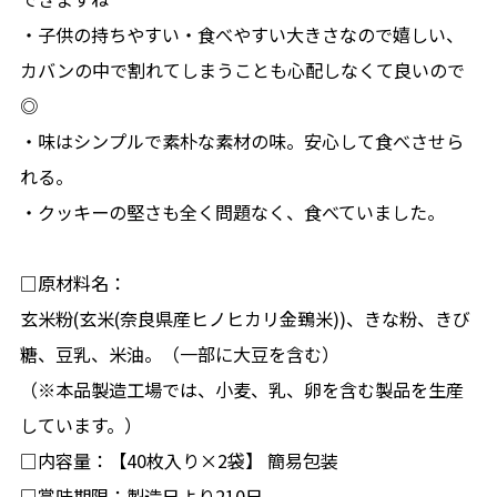
・子供の持ちやすい・食べやすい大きさなので嬉しい、
カバンの中で割れてしまうことも心配しなくて良いので
◎
・味はシンプルで素朴な素材の味。安心して食べさせら
れる。
・クッキーの堅さも全く問題なく、食べていました。
□原材料名：
玄米粉(玄米(奈良県産ヒノヒカリ金鵄米))、きな粉、きび
糖、豆乳、米油。（一部に大豆を含む）
（※本品製造工場では、小麦、乳、卵を含む製品を生産
しています。）
□内容量：【40枚入り×2袋】 簡易包装
□賞味期限：製造日より210日