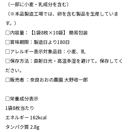
（一部に小麦・乳成分を含む）
（※本品製造工場では、卵を含む製品を生産していま
す。）
□内容量：【1袋8枚×10袋】 簡易包装
□賞味期限：製造日より180日
□アレルギー表示対象品目：小麦、乳
□保存方法：直射日光・高温多湿を避けて。保存してく
ださい。
□販売者 ：奈良おおの農園 大野收一郎
□栄養成分表示
1袋8枚当たり
エネルギー 162kcal
タンパク質 2.8g