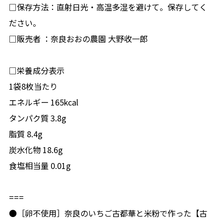
□保存方法：直射日光・高温多湿を避けて。保存してく
ださい。
□販売者 ：奈良おおの農園 大野收一郎
□栄養成分表示
1袋8枚当たり
エネルギー 165kcal
タンパク質 3.8g
脂質 8.4g
炭水化物 18.6g
食塩相当量 0.01g
===
●［卵不使用］奈良のいちご古都華と米粉で作った【古