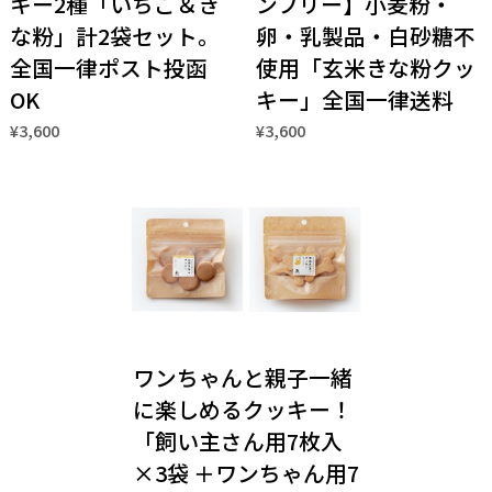
キー2種「いちご＆き
ンフリー】小麦粉・
な粉」計2袋セット。
卵・乳製品・白砂糖不
全国一律ポスト投函
使用「玄米きな粉クッ
OK
キー」全国一律送料
¥3,600
¥3,600
ワンちゃんと親子一緒
に楽しめるクッキー！
「飼い主さん用7枚入
×3袋 ＋ワンちゃん用7