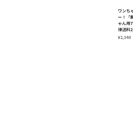
ワンち
ー！「
ゃん用7
律送料2
¥2,340