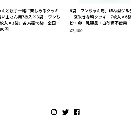
ゃんと親子一緒に楽しめるクッキ
6袋「ワンちゃん用」ほね型グル
飼い主さん用7枚入×3袋 ＋ワンち
ー玄米きな粉クッキー7枚入×6
枚入×3袋」各3袋計6袋 全国一
粉・卵・乳製品・白砂糖不使用
90円
¥2,400