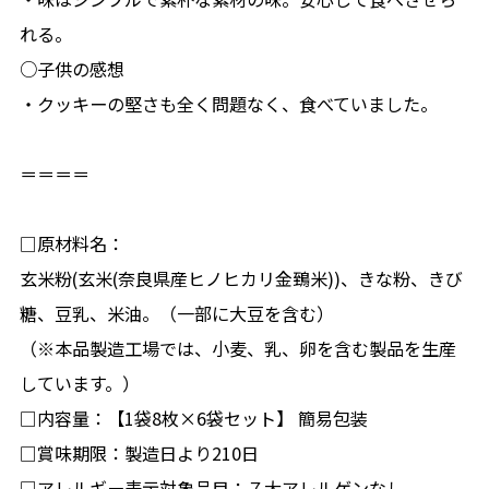
れる。
○子供の感想
・クッキーの堅さも全く問題なく、食べていました。
＝＝＝＝
□原材料名：
玄米粉(玄米(奈良県産ヒノヒカリ金鵄米))、きな粉、きび
糖、豆乳、米油。（一部に大豆を含む）
（※本品製造工場では、小麦、乳、卵を含む製品を生産
しています。）
□内容量：【1袋8枚×6袋セット】 簡易包装
□賞味期限：製造日より210日
□アレルギー表示対象品目：７大アレルゲンなし