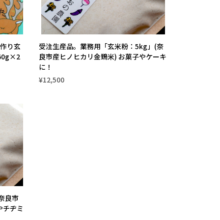
作り玄
受注生産品。業務用「玄米粉：5kg」(奈
0g×2
良市産ヒノヒカリ金鵄米) お菓子やケーキ
に！
¥12,500
(奈良市
やチヂミ