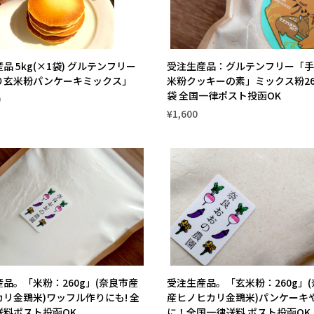
品 5kg(×1袋) グルテンフリー
受注生産品：グルテンフリー「手
り玄米粉パンケーキミックス」
米粉クッキーの素」ミックス粉26
袋 全国一律ポスト投函OK
0
¥1,600
品。「米粉：260g」(奈良市産
受注生産品。「玄米粉：260g」
リ金鵄米)ワッフル作りにも! 全
産ヒノヒカリ金鵄米)パンケーキ
送料ポスト投函OK
に！全国一律送料 ポスト投函OK