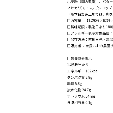
小麦粉（国内製造）、バター
ノヒカリ))、いちごシロッ
（※本品製造工場では、卵を
□内容量：【1袋8枚×6袋セ
□賞味期限：製造日より180
□アレルギー表示対象品目：
□保存方法：直射日光・高温
□販売者 ：奈良おおの農園 
□栄養成分表示
1袋8枚当たり
エネルギー 162kcal
タンパク質 2.8g
脂質 5.8g
炭水化物 24.7g
ナトリウム 54mg
食塩相当量 0.1g