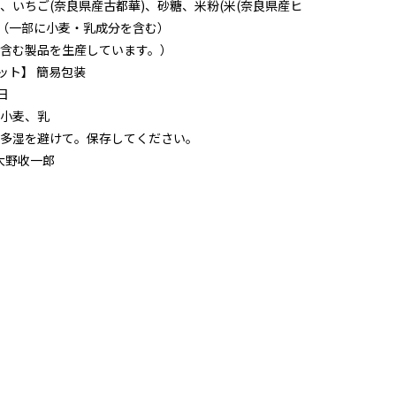
、いちご(奈良県産古都華)、砂糖、米粉(米(奈良県産ヒ
プ（一部に小麦・乳成分を含む）
含む製品を生産しています。）
ット】 簡易包装
日
小麦、乳
多湿を避けて。保存してください。
大野收一郎