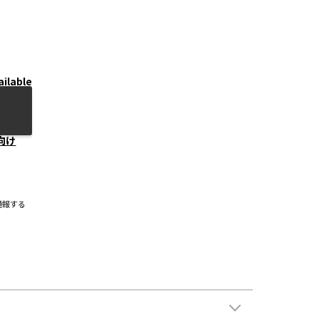
ailable
向け
通報する