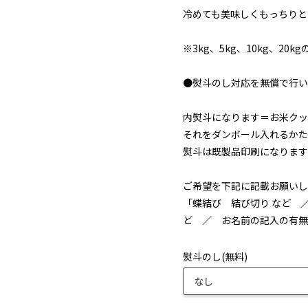
冷めても美味しくもっちりと
※3kg、5kg、10kg、2
●熨斗のし対応を無償で行い
内熨斗になります＝お米クッ
それをダンボール入れるかた
熨斗は既製品印刷になります
ご希望を下記に記載お願いし
「蝶結び 結び切り など 
ど ／ お名前の記入の有無
熨斗のし(無料)