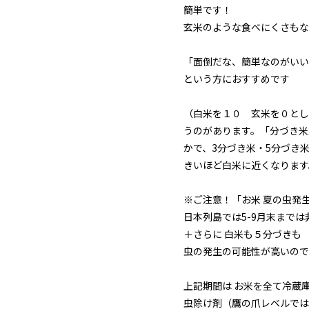
簡単です！
玄米のような食べにくさもな
「面倒だな、簡単なのがいい
という方におすすめです
（白米を１０ 玄米を０とし
うのがあります。「分づき米
かで、3分づき米・5分づき
きいほど白米に近くなります
※ご注意！「お米 夏の虫発
日本列島では5-9月末まで
＋さらに 白米も５分づきも
虫の発生の可能性が高いので
上記期間は お米を全て冷蔵
虫除け剤（鷹の爪レベルでは