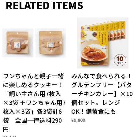
RELATED ITEMS
ワンちゃんと親子一緒
みんなで食べられる！
に楽しめるクッキー！
グルテンフリー【バタ
「飼い主さん用7枚入
ーチキンカレー】×10
×3袋 ＋ワンちゃん用7
個セット。レンジ
枚入×3袋」各3袋計6
OK！備蓄食にも
袋 全国一律送料290
¥9,800
円